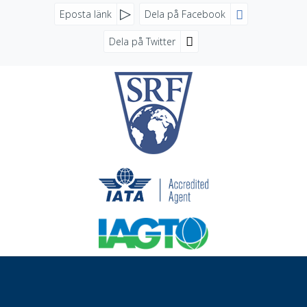
FACEBOOK
Eposta länk
Dela på Facebook
Dela på Twitter
SOCIALA MEDIER
NYHETSBREV
Jag samtycker till dataskyddspolicyn.
Läs vår dataskyddspolicy här »
*
Future Travel Sweden
Sankt Eriksplan 11