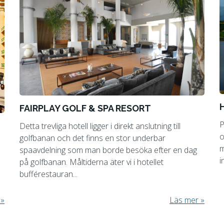
FAIRPLAY GOLF & SPA RESORT
P
Detta trevliga hotell ligger i direkt anslutning till
o
golfbanan och det finns en stor underbar
m
spaavdelning som man borde besöka efter en dag
i
på golfbanan. Måltiderna äter vi i hotellet
bufférestauran...
Läs mer