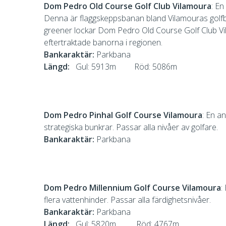
Dom Pedro Old Course Golf Club Vilamoura
: En
Denna är flaggskeppsbanan bland Vilamouras golfb
greener lockar Dom Pedro Old Course Golf Club Vil
eftertraktade banorna i regionen.
Bankaraktär:
Parkbana
Längd:
Gul: 5913m Röd: 5086m
Dom Pedro Pinhal Golf Course Vilamoura
: En a
strategiska bunkrar. Passar alla nivåer av golfare.
Bankaraktär:
Parkbana
Dom Pedro Millennium Golf Course Vilamoura
:
flera vattenhinder. Passar alla färdighetsnivåer.
Bankaraktär:
Parkbana
Längd:
Gul: 5820m Röd: 4767m