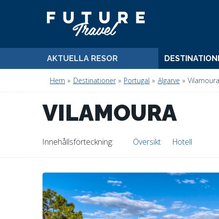
AKTUELLA RESOR
DESTINATION
Hem
»
Destinationer
»
Portugal
»
Algarve
»
Vilamour
VILAMOURA
Innehålls
förteckning
Översikt
Hotell