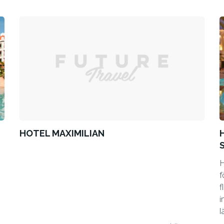
HOTEL MAXIMILIAN
H
f
f
i
l