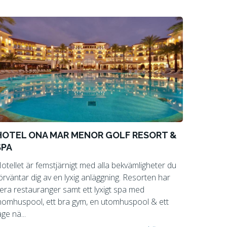
HOTEL ONA MAR MENOR GOLF RESORT &
SPA
otellet är femstjärnigt med alla bekvämligheter du
örväntar dig av en lyxig anläggning. Resorten har
lera restauranger samt ett lyxigt spa med
nomhuspool, ett bra gym, en utomhuspool & ett
äge nä...