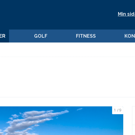
Min sid
ER
GOLF
FITNESS
KON
a
1
9