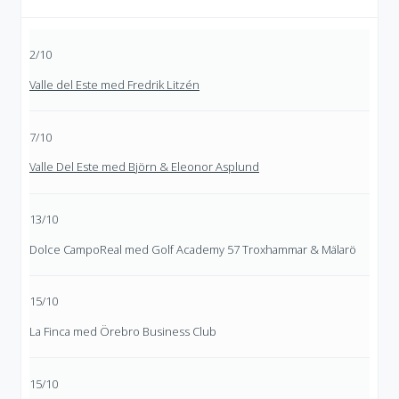
2/10
Valle del Este med Fredrik Litzén
7/10
Valle Del Este med Björn & Eleonor Asplund
13/10
Dolce CampoReal med Golf Academy 57 Troxhammar & Mälarö
15/10
La Finca med Örebro Business Club
15/10