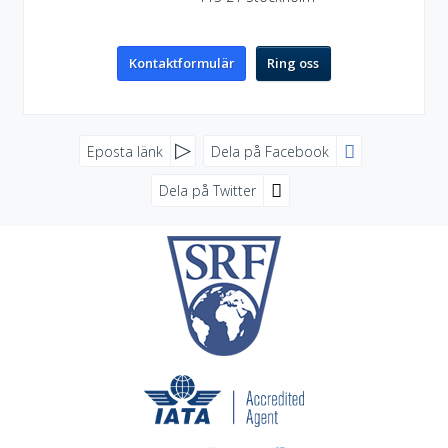
Kontaktformulär
Ring oss
FACEBOOK
Eposta länk
Dela på Facebook
Dela på Twitter
SOCIALA MEDIER
NYHETSBREV
Jag samtycker till dataskyddspolicyn.
Läs vår dataskyddspolicy här »
*