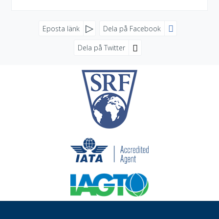
FACEBOOK
Eposta länk
Dela på Facebook
Dela på Twitter
SOCIALA MEDIER
NYHETSBREV
Jag samtycker till dataskyddspolicyn.
Läs vår dataskyddspolicy här »
*