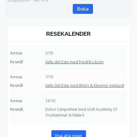
Mer än 8
Boka
RESEKALENDER
2/10
Valle del Este med Fredrik Litzén
7/10
Valle Del Este med Björn & Eleonor Asplund
13/10
Dolce CampoReal med Golf Academy 57
Troxhammar & Mälarö
Visa alla resor