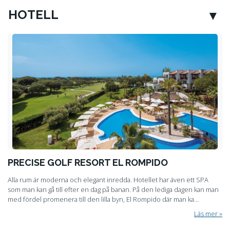
HOTELL
PRECISE GOLF RESORT EL ROMPIDO
Alla rum är moderna och elegant inredda. Hotellet har även ett SPA
som man kan gå till efter en dag på banan. På den lediga dagen kan man
med fördel promenera till den lilla byn, El Rompido där man ka...
Läs mer