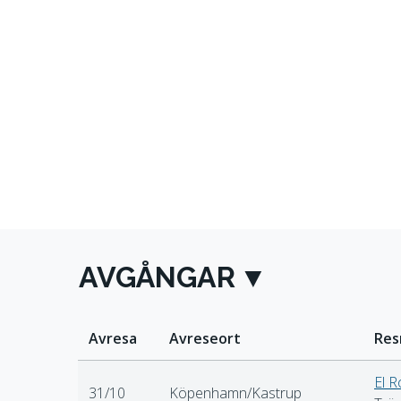
AVGÅNGAR
Avresa
Avreseort
Res
El 
31/10
Köpenhamn/Kastrup