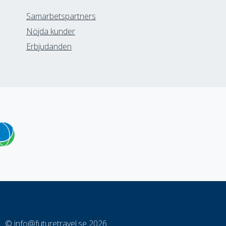
Samarbetspartners
Nöjda kunder
Erbjudanden
©
info@futuretravel.se
2026