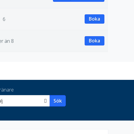
Boka
6
Boka
r än 8
ränare
lj
Sök