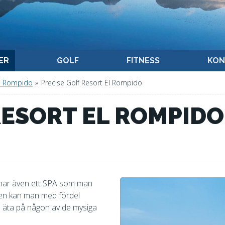
ER
GOLF
FITNESS
KON
l Rompido
»
Precise Golf Resort El Rompido
RESORT EL ROMPIDO
 har även ett SPA som man
agen kan man med fördel
an äta på någon av de mysiga