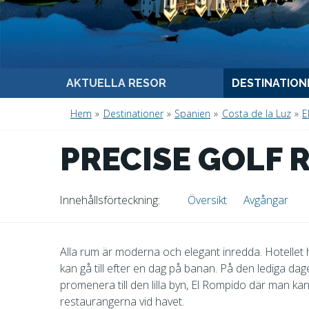
AKTUELLA RESOR
DESTINATION
Hem
»
Destinationer
»
Spanien
»
Costa de la Luz
»
E
PRECISE GOLF 
Innehålls
förteckning
Översikt
Avgångar
Alla rum är moderna och elegant inredda. Hotellet
kan gå till efter en dag på banan. På den lediga d
promenera till den lilla byn, El Rompido där man k
restaurangerna vid havet.