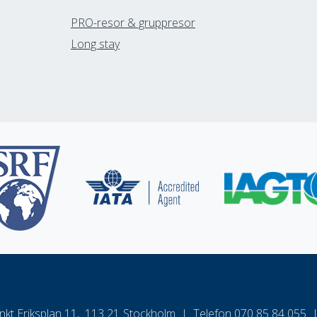
PRO-resor & gruppresor
Long stay
nkt Eriksplan 11
113 21
Stockholm
Telefon
070 85 84 055