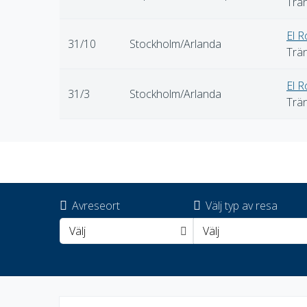
Trä
El 
31/10
Stockholm/Arlanda
Trä
El 
31/3
Stockholm/Arlanda
Trä
Avreseort
Välj typ av resa
Välj
Välj