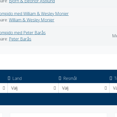
nare:
Björn & Eleonor Asplund
Rompido med William & Wesley Monier
nare:
William & Wesley Monier
Rompido med Peter Barås
Me
nare:
Peter Barås
Land
Resmål
T
Välj
Välj
Vä