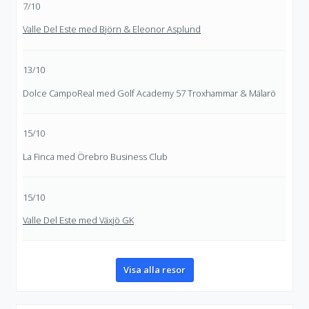
7/10
Valle Del Este med Björn & Eleonor Asplund
13/10
Dolce CampoReal med Golf Academy 57 Troxhammar & Mälarö
15/10
La Finca med Örebro Business Club
15/10
Valle Del Este med Växjö GK
Visa alla resor