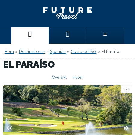
Hem
»
Destinationer
»
Spanien
»
Costa del Sol
»
El Paraíso
EL PARAÍSO
Översikt
Hotell
1
2