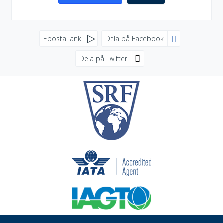
FACEBOOK
Eposta länk
Dela på Facebook
Dela på Twitter
SOCIALA MEDIER
NYHETSBREV
Jag samtycker till dataskyddspolicyn.
Läs vår dataskyddspolicy här »
*