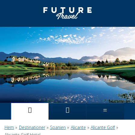
Hem
»
Destinationer
»
Spanien
»
Alicante
»
Alicante Golf
»
Alicante Golf Hotel