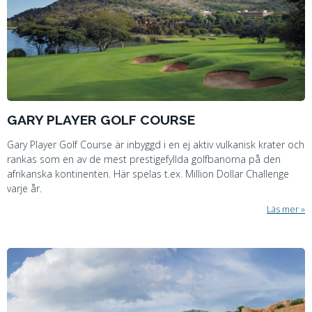
GARY PLAYER GOLF COURSE
Gary Player Golf Course är inbyggd i en ej aktiv vulkanisk krater och
rankas som en av de mest prestigefyllda golfbanorna på den
afrikanska kontinenten. Här spelas t.ex. Million Dollar Challenge
varje år.
Läs mer