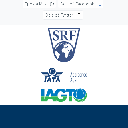
FACEBOOK
Eposta länk
Dela på Facebook
Dela på Twitter
SOCIALA MEDIER
NYHETSBREV
Jag samtycker till dataskyddspolicyn.
Läs vår dataskyddspolicy här »
*
Future Travel Sweden
Sankt Eriksplan 11